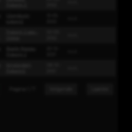
n.v.t.
Pokerrrr 2
2022
p
IJzendoorn
13-05-
n.v.t.
pokerrr2
2022
Pokerrrr 2 app -
02-03-
n.v.t.
Online
2022
p
Baarle-Nassau
20-12-
n.v.t.
Pokerrrr 2
2021
p
Amsterdam
08-10-
n.v.t.
Pokerrrr2
2021
Pagina
1
/
7
Volgende
Laatste