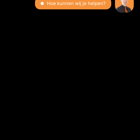
Contact
Abonneer je op onze nieuwsbrief
Aanmelden
rjarigen