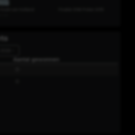
 van Holland
Finalist
ONK Poker 2019
Pokerk
0
ts
2026
Aantal gewonnen
0
0