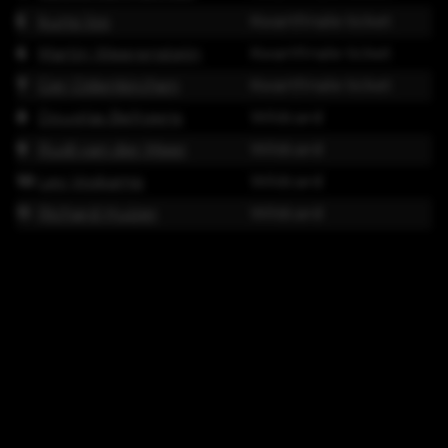
5
kuno loo
Kwartfinale ticket
6
Martin Weerensteijn
Kwartfinale ticket
7
Ger Odenkirchen
Kwartfinale ticket
8
Douglas Beltgens
Wildcard
9
Rudi van der Meer
Wildcard
10
Leo Voskamp
Wildcard
11
Richard Huizer
Wildcard