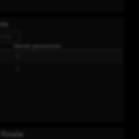
ts
2026
Aantal gewonnen
0
0
finale