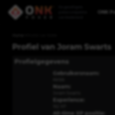
De gezelligste
ONK P
pokercompetitie
van Nederland
Home
>
Profiel van Kiirbb
Profiel van
Joram Swarts
Profielgegevens
Gebruikersnaam:
Kiirbb
Naam:
Joram Swarts
Experience:
162
XP
All-time XP positie: