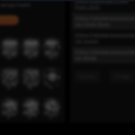
Online Kwartfinale 2 ONK
t aangemaakt
Poker 23/24
Online Pokerkampioenscha
van Stede Broec
Online Pokerkampioenscha
van Huizen
Online Pokerkampioenscha
van Breda
Eerste
Vorige