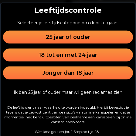
Leeftijdscontrole
162
Selecteer je leeftijdscategorie om door te gaan.
Resultaten
25 jaar of ouder
Toernooi
18 tot en met 24 jaar
Online Pokerkampioenscha
Jonger dan 18 jaar
van Berkel en Rodenrijs
Online Pokerkampioenscha
Ik ben 25 jaar of ouder maar wil geen reclames zien
van Nieuwleusen
Summer Camp | Online |
De leeftijd dient naar waarheid te worden ingevuld. Hierbij bevestigt je
Buenos Aires
tevens dat je bewust bent van de risico's van online kansspelen en dat je
momenteel niet bent uitgesloten van deelname aan kansspelen bij online
Summer Camp | Online |
kansspelaanbieders.
carrière
Praag
Wat kost gokken jou? Stop op tijd. 18+