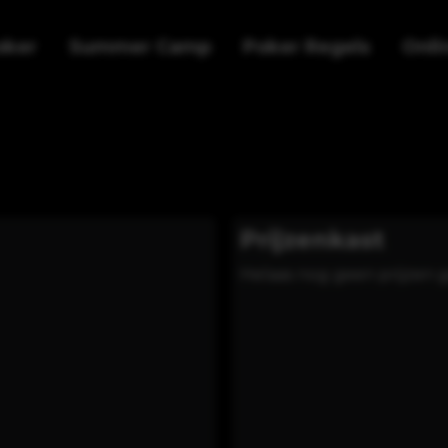
oker
Summer Camp
Poker Regels
Onli
Prijzenkast
Helaas nog geen prijzen