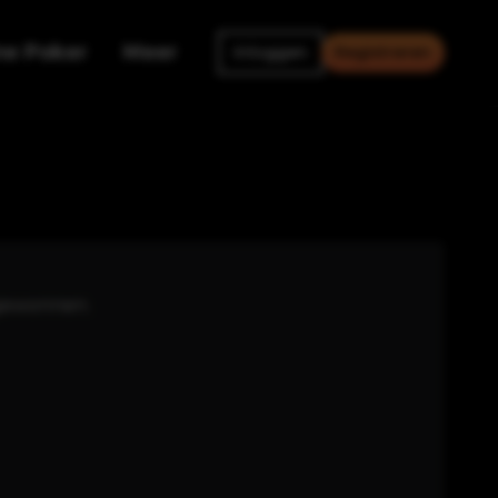
ne Poker
Meer
Inloggen
Registreren
 gewonnen.