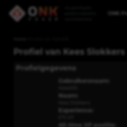
De gezelligste
ONK P
pokercompetitie
van Nederland
Home
>
Profiel van Kiske555
Profiel van
Kees Slokkers
Profielgegevens
Gebruikersnaam:
Kiske555
Naam:
Kees Slokkers
Experience:
575
XP
All-time XP positie: