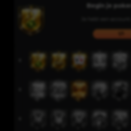
Begin je poker
Je hebt een accoun
1
/
1