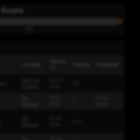
finale
0
%
Datum
Locatie
Positie
Resultaat
▼
Hart van
06-07-
g 2
122
Holland
2025
De
12-01-
Finale
1
Blokhut
2025
ticket
De
17-03-
n
n.v.t.
Blokhut
2024
De
28-04-