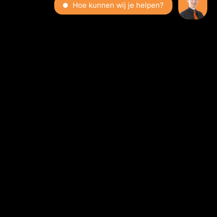
Contact
Abonneer je op onze nieuwsbrief
Aanmelden
rjarigen