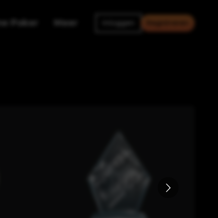
ne Poker
Meer
Inloggen
Registreren