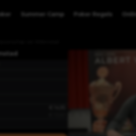
oker
Summer Camp
Poker Regels
Onli
pioenschap van Willemstad
mstad
€
14,95
€
13,50