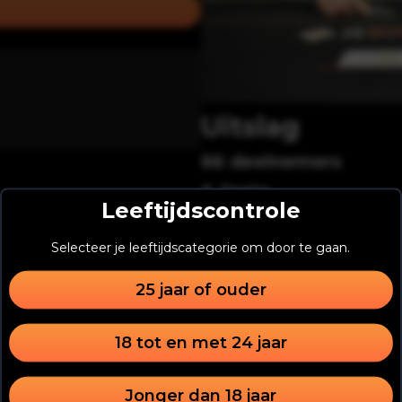
Uitslag
66
deelnemers
#
Speler
Leeftijdscontrole
1
Kees Slokkers
 | Willemstad
ONLINE
2
Ruud van Leest
Selecteer je leeftijdscategorie om door te gaan.
3
Henk Horden
25 jaar of ouder
Info
Inschrijven
4
Lisanne Moelee - Evers
5
Rene Blok
Oirschot
18 tot en met 24 jaar
6
Edwin Veenendaal
7
Tim Bakelaar
Jonger dan 18 jaar
Info
Inschrijven