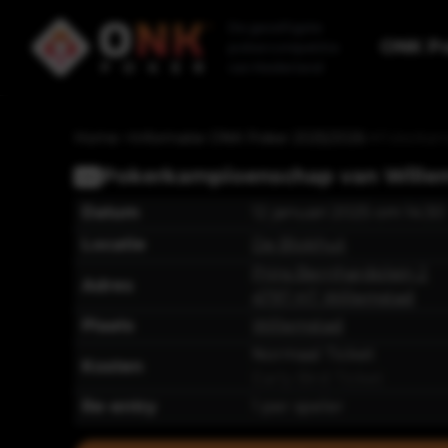
De gezelligste
ONK P
pokercompetitie
van Nederland
Home
>
Informatie ONK Poker 2025/2026
>
Pokerkam
Pokerkampioenschap van Wille
Live
Datum
12 januari 2025 om 14:30
Locatie
De Blokhut
Prins Bernhardplein
2
Adres
4797 HT
Willemstad
Plaats
Willemstad
Normaal Ticket
Kosten
Early Bird Ticket
Re-entry
1
per speler