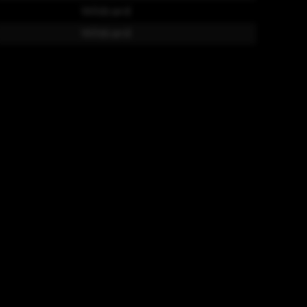
Wildcard
Wildcard