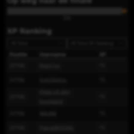
Op weg naar de finale
0
%
XP Ranking
All Time
All Time
XP Ranking
Positie
Username
XP
20766
Bram tw
75
20766
SybDijkstra
75
Klaas uit den
20766
75
boogaard
20766
Niko86
75
20766
PascalB053NL
75