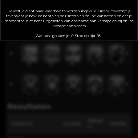
De leeftijd dient naar waarheid te worden ingevuld. Hierbij bevestigt je
tevens dat je bewust bent van de risico's van online kansspelen en dat je
momenteel niet bent uitgesloten van deelname aan kansspelen bij online
kansspelaanbieders.
Wat kost gokken jou? Stop op tijd. 18+
Resultaten
Datum
Toernooi
Locatie
Positie
R
▼