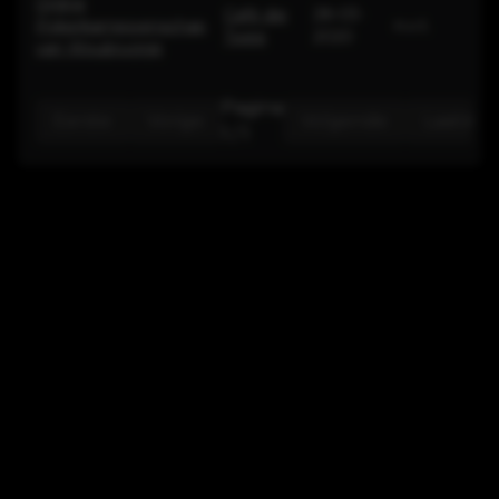
Online
Café die
28-03-
Pokerkampioenschap
n.v.t.
Twee
2020
van Woubrugge
Pagina
Eerste
Vorige
Volgende
Laatste
1
/
1