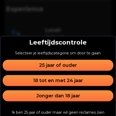
Experience
Level:
Poker vis
Leeftijdscontrole
Volgende level:
Poker debutant
Selecteer je leeftijdscategorie om door te gaan.
25 jaar of ouder
Achievements
18 tot en met 24 jaar
Begin je pokercarrière
Jonger dan 18 jaar
Je hebt een account aangemaakt
1
/
1
Ik ben 25 jaar of ouder maar wil geen reclames zien