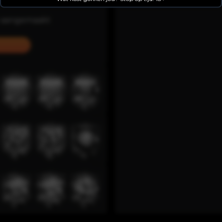
t aangemaakt