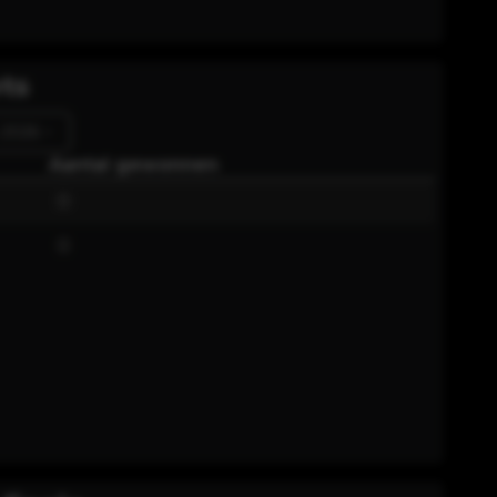
ts
2026
Aantal gewonnen
0
0