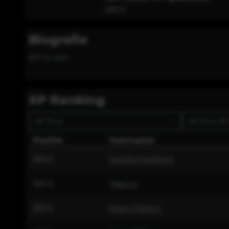
6803
Biografie
Kill to win
XP Ranking
All Time
All Time
XP
Positie
Username
6803
Sandra Swillens
6803
Yaacov
6803
Koen Peters