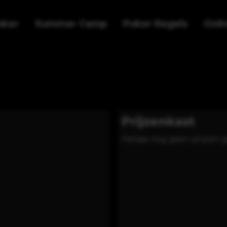
oker
Summer Camp
Poker Regels
Onli
Prijzenkast
Helaas nog geen prijzen