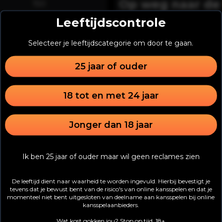
Op weg naar de 
150
Leeftijdscontrole
150
Selecteer je leeftijdscategorie om door te gaan.
Resultaten
25 jaar of ouder
Toernooi
18 tot en met 24 jaar
Online Pokerkampioenschap
Jonger dan 18 jaar
Woubrugge
Eerste
Vorige
Ik ben 25 jaar of ouder maar wil geen reclames zien
De leeftijd dient naar waarheid te worden ingevuld. Hierbij bevestigt je
tevens dat je bewust bent van de risico's van online kansspelen en dat je
momenteel niet bent uitgesloten van deelname aan kansspelen bij online
kansspelaanbieders.
carrière
Wat kost gokken jou? Stop op tijd. 18+