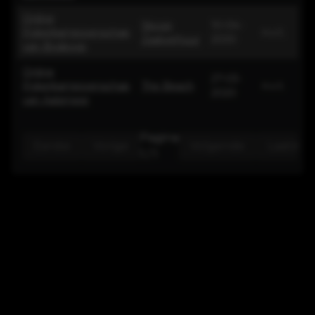
Online
Skoop
10-04-
Pokerkampioenschap
n.v.t.
Zaalverhuur
2020
van Boskoop
Online
27-03-
Pokerkampioenschap
The Beach
n.v.t.
2020
van Aalsmeer
Pagina
Eerste
Vorige
Volgende
Laatste
1
/
1