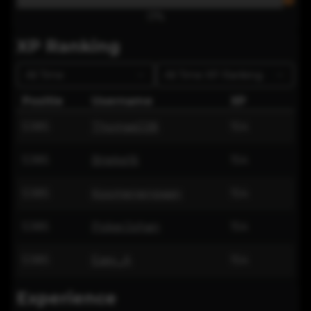
0
%
XP Ranking
All Time
All Time
XP Ranking
Positie
Username
XP
5385
Thomas038
154
5385
Brieke16
154
5385
Koomenengaan
154
5385
PokerJohan
154
5385
Easy_A
154
Experience