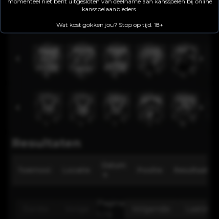
momenteel niet bent uitgesloten van deelname aan kansspelen bij online
kansspelaanbieders.
Wat kost gokken jou? Stop op tijd. 18+
Resultaten
Datum
Toernooi
Locatie
Positie
Resultaat
▼
Pagina
Eerste
Vorige
Volgende
Laatste
1
/
0