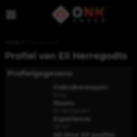
Home
>
Profiel van Koos1
Profiel van
Eli Herregodts
Profielgegevens
Gebruikersnaam:
Koos1
Naam:
Eli Herregodts
Experience:
150
XP
All-time XP positie: