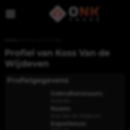
Home
>
Profiel van Kossvdw
Profiel van
Koss Van de
Wijdeven
Profielgegevens
Gebruikersnaam:
Kossvdw
Naam:
Koss Van de Wijdeven
Experience: