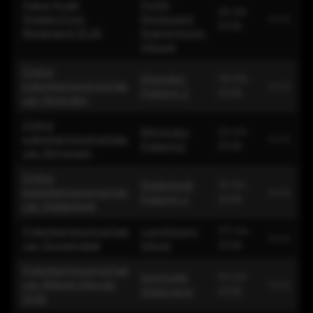
Halve finale
Hotel-
26-06-
MiddenOost-
Restaurant
n.v.t.
2026
Nederland 25-26
Sparrenhorst-
Veluwe
Online
Woerden
06-05-
pokerkampioenschap
n.v.t.
Pokerrrr 2
2026
van Woerden
Online
Nijmegen
22-04-
pokerkampioenschap
n.v.t.
Pokerrrr2
2026
van Nijmegen
Online
Ridderkerk
13-04-
pokerkampioenschap
n.v.t.
Pokerrrr 2
2026
van Ridderkerk
Pokerkampioenschap
Lunchroom
07-04-
n.v.t.
van Roosendaal
Velvet
2026
Pokerkampioenschap
Sportcafé
10-02-
van Nijkerk februari
n.v.t.
Watergoor
2026
2026