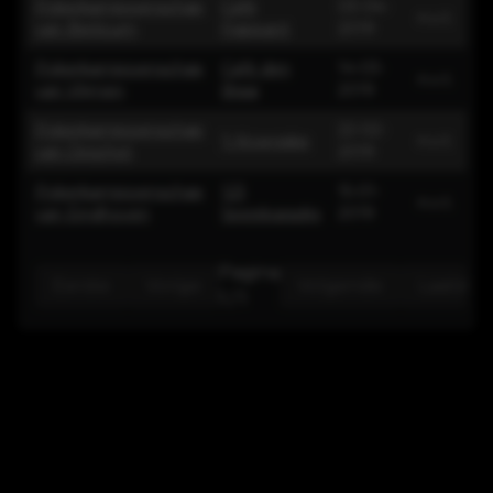
Pokerkampioenschap
Café
03-04-
n.v.t.
van Berlicum
Frappant
2019
Pokerkampioenschap
Café den
14-03-
n.v.t.
van Vlijmen
Braai
2019
Pokerkampioenschap
22-02-
't Kroegske
n.v.t.
van Oirschot
2019
Pokerkampioenschap
123
15-01-
n.v.t.
van Eindhoven
Speelparadijs
2019
Pagina
Eerste
Vorige
Volgende
Laatste
1
/
1