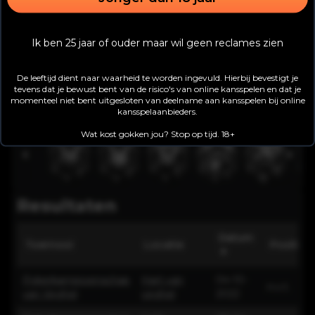
Ik ben 25 jaar of ouder maar wil geen reclames zien
De leeftijd dient naar waarheid te worden ingevuld. Hierbij bevestigt je
tevens dat je bewust bent van de risico's van online kansspelen en dat je
momenteel niet bent uitgesloten van deelname aan kansspelen bij online
kansspelaanbieders.
Wat kost gokken jou? Stop op tijd. 18+
Resultaten
Datum
Toernooi
Locatie
Positie
▼
Pokerkampioenschap
Hart van
04-10-
n.v.t.
van Veghel
veghel
2022