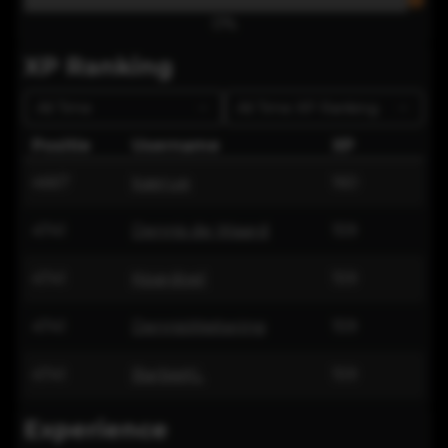
0
%
XP Ranking
All Time
All Time
XP Ranking
Positie
Username
XP
4667
kaerue
160
4741
Dennis de Waard
159
4741
Kpardoel
159
4741
DennisWeitering
159
4741
BarbieXL
159
Experience