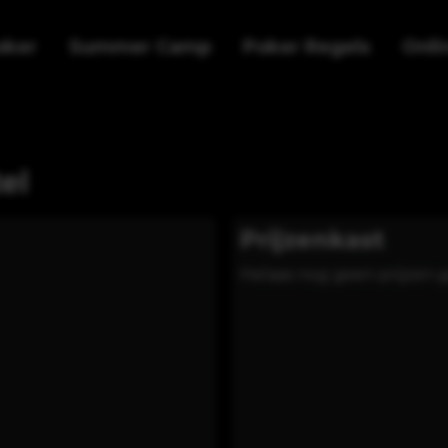
oker
Summer Camp
Poker Regels
Onli
el
Prijzenkast
Helaas nog geen prijzen