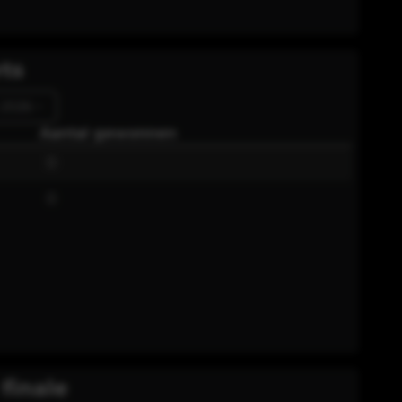
ts
2026
Aantal gewonnen
0
0
finale