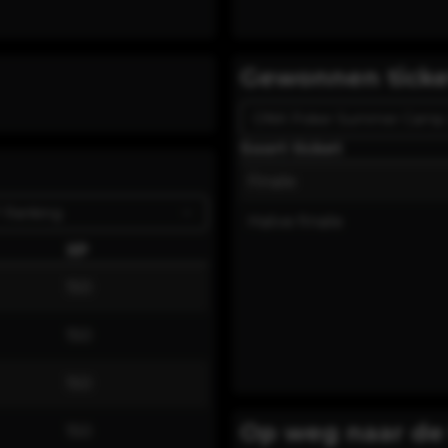
Gewonnen ticke
ONK Poker Summer Camp 
Soort ticket
Finale
 Ranking
Halve finale
XP
150
150
150
Op weg naar de 
150