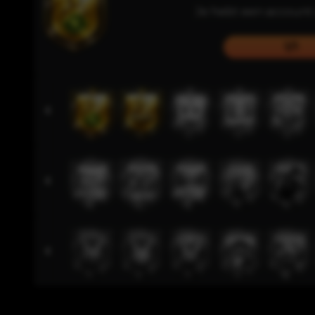
Je hebt een accoun
1
/
1