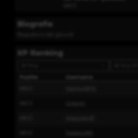
6803
Biografie
Biografie is niet gevuld
XP Ranking
All Time
All Time
XP
Positie
Username
6803
Marley0876
6803
sydamo
6803
Kvbpoker8!
6803
Masterp89