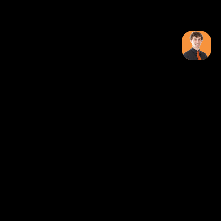
Over ONK Poker
Over Ons
Veelgestelde Vragen