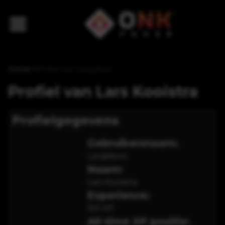
Home
>
Profiel van Larsjekooi
Profiel van
Lars Kooistra
Profielgegevens
Gebruikersnaam:
Larsjekooi
Naam:
Lars Kooistra
Experience:
150
XP
All-time XP positie: