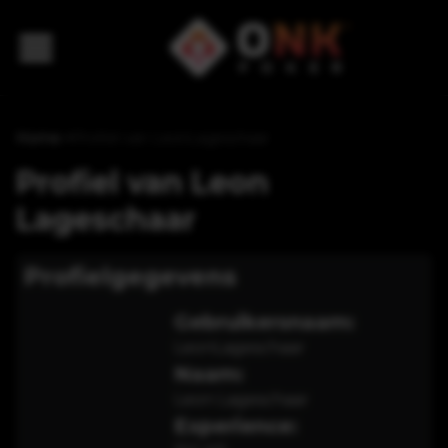
Home
>
Profiel van LeonLageschaar
Profiel van
Leon
Lageschaar
Profielgegevens
Gebruikersnaam:
LeonLageschaar
Naam:
Leon Lageschaar
Experience: