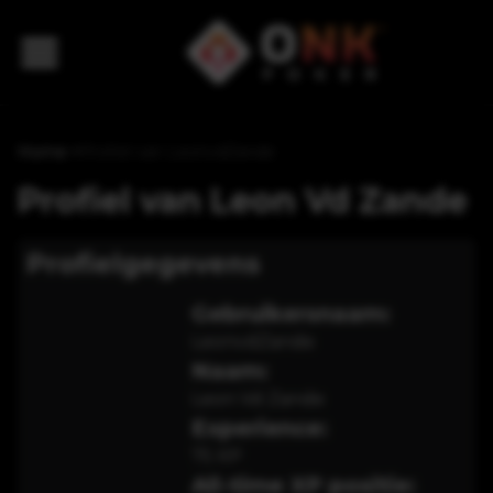
Home
>
Profiel van LeonvdZande
Profiel van
Leon Vd Zande
Profielgegevens
Gebruikersnaam:
LeonvdZande
Naam:
Leon Vd Zande
Experience:
75
XP
All-time XP positie: