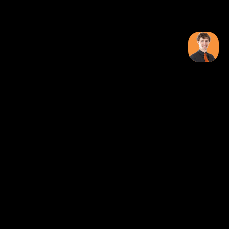
Over ONK Poker
Over Ons
Veelgestelde Vragen