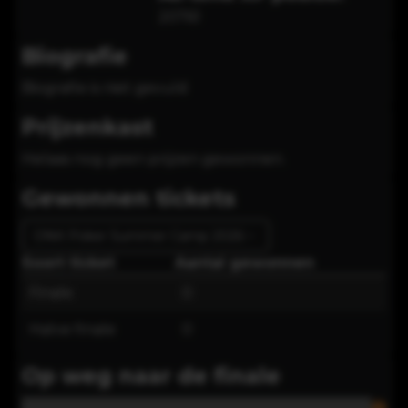
20761
Biografie
Biografie is niet gevuld
Prijzenkast
Helaas nog geen prijzen gewonnen.
Gewonnen tickets
ONK Poker Summer Camp 2026
Soort ticket
Aantal gewonnen
Finale
0
Halve finale
0
Op weg naar de finale