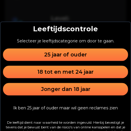
Level:
Poker vis
Leeftijdscontrole
Volgende level:
Selecteer je leeftijdscategorie om door te gaan.
Poker debutant
25 jaar of ouder
Achievements
18 tot en met 24 jaar
Begin je pokercarrière
Jonger dan 18 jaar
Je hebt een account aangemaakt
Ik ben 25 jaar of ouder maar wil geen reclames zien
1
/
1
De leeftijd dient naar waarheid te worden ingevuld. Hierbij bevestigt je
tevens dat je bewust bent van de risico's van online kansspelen en dat je