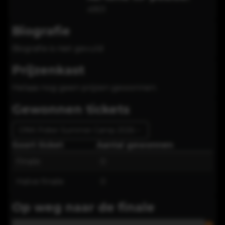
4901
Biografie
Biografie is niet gevuld
Prijzenkast
Helaas nog geen prijzen gewonnen.
Gewonnen tickets
ONK Poker Summer Camp 2026
Soort ticket
Aantal gewonnen
Finale
0
Halve finale
0
Op weg naar de finale