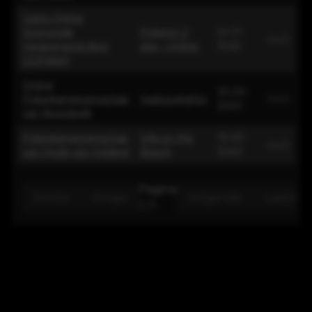
Gratis Online
Voorronde
Pokerrrr 2
01-11-
n.v.t.
(gesponsord door
app - Online
2022
GGPoker)
Online
23-03-
Pokerkampioenschap
Harbourlights
n.v.t.
2020
van Noordwijk
Pokerkampioenschap
Villa on the
13-03-
n.v.t.
van Hoek van Holland
Beach
2020
Pagina
Eerste
Vorige
Volgende
Laatste
1
/
1