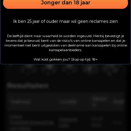
Jonger dan 18 jaar
Ik ben 25 jaar of ouder maar wil geen reclames zien
De leeftijd dient naar waarheid te worden ingevuld. Hierbij bevestigt je
tevens dat je bewust bent van de risico's van online kansspelen en dat je
momenteel niet bent uitgesloten van deelname aan kansspelen bij online
kansspelaanbieders.
Wat kost gokken jou? Stop op tijd. 18+
Resultaten
Datum
Toernooi
Locatie
Positie
▼
Online
Pokerrrr2
27-03-
Pokerkampioenschap
n.v.t.
Heilo
2024
van Heiloo