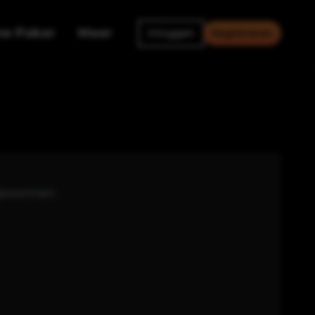
ne Poker
Meer
Inloggen
Registreren
 gewonnen.