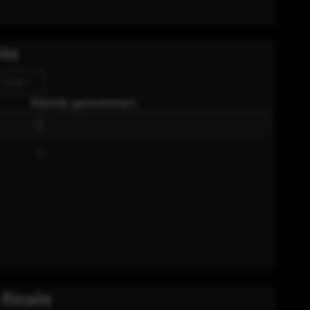
ts
2026
Aantal gewonnen
0
0
finale