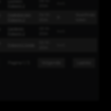
p
Lochem
09-10-
n.v.t.
Pokerrrr 2
2024
p
Haaksbergen
04-10-
Kwartfinale
8
Pokerrrr 2
2024
ticket
p
Garderen
03-10-
n.v.t.
Pokerrrr 2
2024
p
02-10-
Pokerrrr2 Eelde
n.v.t.
2024
Pagina
1
/
3
Volgende
Laatste