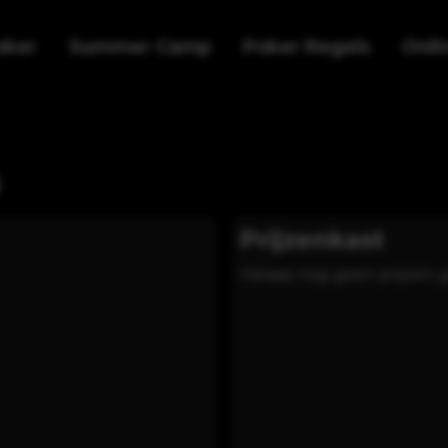
oker
Summer Camp
Poker Regels
Onli
s
Prijzenkast
Helaas nog geen prijzen