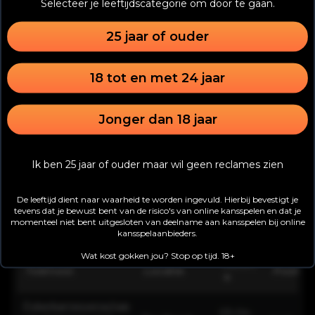
Selecteer je leeftijdscategorie om door te gaan.
25 jaar of ouder
18 tot en met 24 jaar
Jonger dan 18 jaar
Ik ben 25 jaar of ouder maar wil geen reclames zien
De leeftijd dient naar waarheid te worden ingevuld. Hierbij bevestigt je
tevens dat je bewust bent van de risico's van online kansspelen en dat je
momenteel niet bent uitgesloten van deelname aan kansspelen bij online
Resultaten
kansspelaanbieders.
Wat kost gokken jou? Stop op tijd. 18+
Datum
Toernooi
Locatie
Positie
▼
Pokerkampioenschap
03-04-