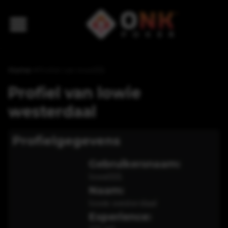
Home
>
Profiel van lowe555
Profiel van
lowie
westerdaal
Profielgegevens
Gebruikersnaam:
lowe555
Naam:
lowie westerdaal
Experience: