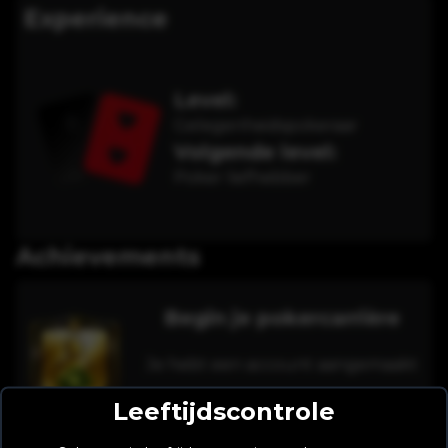
Experience
Level:
Gelegenheidspokeraar
Volgende level:
Poker liefhebber
Achievements
Begin je pokercarrière
Je hebt een account aangemaakt
Leeftijdscontrole
1
/
1