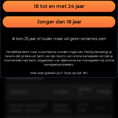
18 tot en met 24 jaar
Jonger dan 18 jaar
Ik ben 25 jaar of ouder maar wil geen reclames zien
De leeftijd dient naar waarheid te worden ingevuld. Hierbij bevestigt je
tevens dat je bewust bent van de risico's van online kansspelen en dat je
momenteel niet bent uitgesloten van deelname aan kansspelen bij online
kansspelaanbieders.
Wat kost gokken jou? Stop op tijd. 18+
Resultaten
Datum
Toernooi
Locatie
Positie
▼
Summer Camp 2026
Bussum
05-08-
n.v.t.
| Online | Bussum
Pokerrrr 2
2026