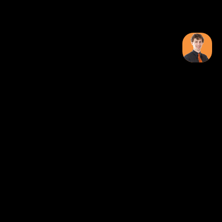
Over ONK Poker
Over Ons
Veelgestelde Vragen