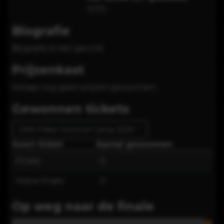
1070
Biografie
Biografie is niet gevuld
Prijzenkast
Helaas nog geen prijzen gewonnen.
Gewonnen tickets
ONK Poker Summer Camp 2026
Soort ticket
Aantal gewonnen
Finale
0
Halve finale
0
Op weg naar de finale