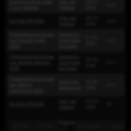
Summer Camp 2026
Hart van
05-07-
n.v.t.
| Live | Nijkerk
Holland
2026
Hart van
03-07-
De Kick Off 2026
n.v.t.
Holland
2026
Pokerkampioenschap
Optisport -
27-03-
van Rijswijk maart
Zwembad
n.v.t.
2026
2026
de Schilp
Pokerkampioenschap
Optisport -
03-10-
van Rijswijk oktober
Zwembad
n.v.t.
2025
2025
de Schilp
Pokerkampioenschap
Sportcafé
16-09-
van Nijkerk
n.v.t.
Watergoor
2025
september 2025
Hart van
04-07-
De Kick Off 2025
23
Holland
2025
Pagina
Eerste
Vorige
Volgende
Laatste
1
/
1