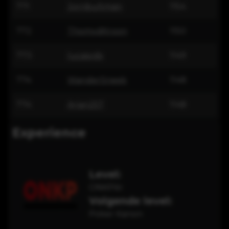
771
Jornbultman
1154
772
ThomvdKroon
1150
773
lucasvds
1149
774
WanderSneek
1148
774
Arjan257
1148
Experience
Level:
ONKPér
Volgende level:
Poker Kanon