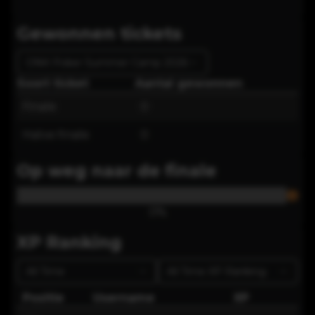
Gewonnen tickets
ONK Poker Summer Camp 2026
Soort ticket
Aantal gewonnen
Finale
0
Halve finale
0
Op weg naar de finale
0
%
XP Ranking
All Time
All Time
XP Ranking
Positie
Username
XP