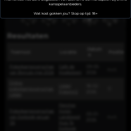
kansspelaanbieders.
Wat kost gokken jou? Stop op tijd. 18+
Resultaten
Datum
Toernooi
Locatie
Positie
▼
Pokerkampioenschap
Café de
09-05-
n.v.t.
van Borculo mei 2026
Hoeksteen
2026
Online
Uddel
18-02-
pokerkampioenschap
11
Pokerrrr2
2026
Uddel
Fletcher
Pokerkampioenschap
Hotel-
03-01-
van Eerbeek januari
Landgoed
n.v.t.
2026
'26
Huis Te
Eerbeek