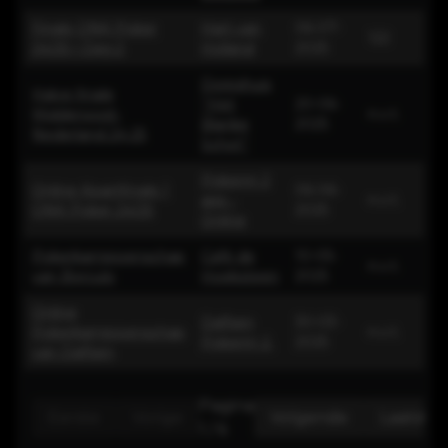
Finale ONK Poker
Hart van
06-07-
122
24/25 | Dag 2
Holland
2025
Dorpshuis
Halve finale
''Het
20-06-
Middenoost-
n.v.t.
Blanke
2025
Nederland 24-25
Schot''
Pokerrrr 2
Online Kwartfinale 1
06-06-
app -
n.v.t.
ONK Poker 24/25
2025
Online
Pokerkampioenschap
Café de
10-05-
n.v.t.
van Borculo
Hoeksteen
2025
Online
Dalfsen
30-03-
Pokerkampioenschap
n.v.t.
Pokerrrr 2.
2025
van Dalfsen
Pagina
Eerste
Vorige
Volgende
Laatste
1
/
6