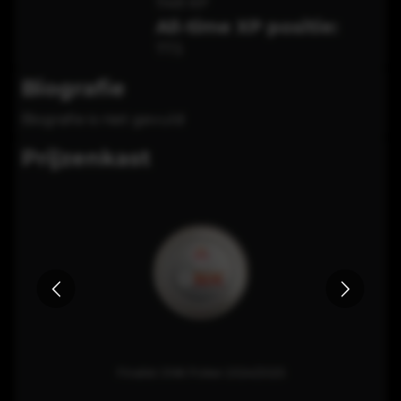
1149
XP
All-time XP positie:
773
Biografie
Biografie is niet gevuld
Prijzenkast
Online Pokerkampioenschap van Egmond aan zee
28-3-2025 19:00:00