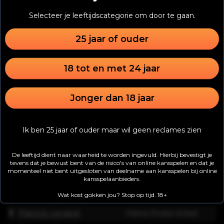
Selecteer je leeftijdscategorie om door te gaan.
25 jaar of ouder
18 tot en met 24 jaar
Jonger dan 18 jaar
Uitslag
Ik ben 25 jaar of ouder maar wil geen reclames zien
111
deelnemers
De leeftijd dient naar waarheid te worden ingevuld. Hierbij bevestigt je
tevens dat je bewust bent van de risico's van online kansspelen en dat je
#
Speler
Prijs
momenteel niet bent uitgesloten van deelname aan kansspelen bij online
kansspelaanbieders.
1
Peter Moelee
Finale ticket
Wat kost gokken jou? Stop op tijd. 18+
2
Patrick Hollander
Halve finale ticket
3
Patrick Lensink
Halve finale ticket