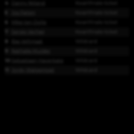
4
Danny Nijland
Kwartfinale ticket
5
Jos Fieten
Kwartfinale ticket
6
Mike ten Dolle
Kwartfinale ticket
7
Sergio Verheij
Kwartfinale ticket
8
Bas Veltmaat
Wildcard
9
Nathalie Mulder
Wildcard
10
Sebastiaan Haverkate
Wildcard
11
Jordy Walgemoet
Wildcard