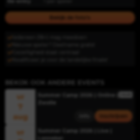
Re-entry
1
per speler
Bekijk de foto's
Iedereen (18+) mag meedoen
Nieuwe speler? Deelname gratis!
Gezelligheid staat centraal
Kwalificeer je voor de landelijke finale!
BEKIJK OOK ANDERE EVENTS
vr
Summer Camp 2026 | Online |
ONLINE
Zwolle
7
aug
Info
Inschrijven
vr
Summer Camp 2026 | Live |
Lonneker