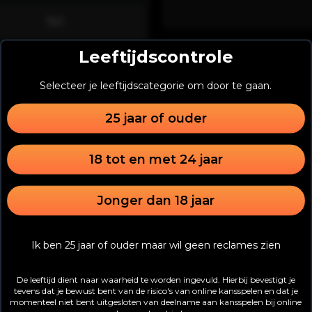
150
Leeftijdscontrole
Op weg naar de 
150
Selecteer je leeftijdscategorie om door te gaan.
150
25 jaar of ouder
Resultaten
18 tot en met 24 jaar
Toernooi
Jonger dan 18 jaar
Pokerkampioenschap van
Venray
Ik ben 25 jaar of ouder maar wil geen reclames zien
Eerste
Vorige
De leeftijd dient naar waarheid te worden ingevuld. Hierbij bevestigt je
tevens dat je bewust bent van de risico's van online kansspelen en dat je
momenteel niet bent uitgesloten van deelname aan kansspelen bij online