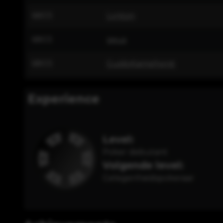
6803
Lynton
6803
geus
6803
GuidoKamphorst
Experience
Level:
Poker debutant
Volgende level:
Gelegenheidspokeraar