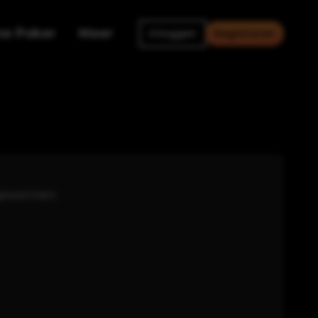
ne Poker
Meer
Inloggen
Registreren
 gewonnen.