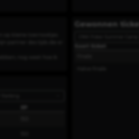
Gewonnen ticke
n op kleine toernooitjes
ONK Poker Summer Camp 
n partner des tijds die er
Soort ticket
Finale
 hebben, nog weet hoe ik
Halve finale
 Ranking
XP
150
150