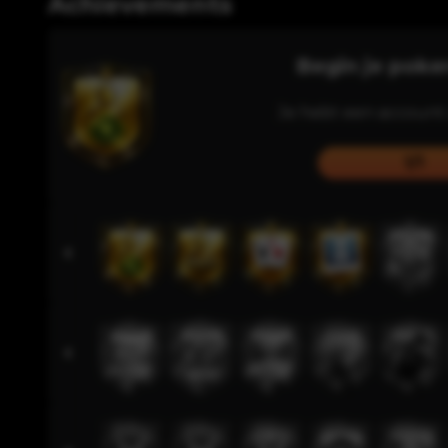
Achievements
Begin je poker
Je hebt een accoun
1
/
1