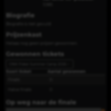
5385
Biografie
Biografie is niet gevuld
Prijzenkast
Helaas nog geen prijzen gewonnen.
Gewonnen tickets
ONK Poker Summer Camp 2026
Soort ticket
Aantal gewonnen
Finale
0
Halve finale
0
Op weg naar de finale