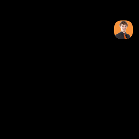
Over ONK Poker
Over Ons
Veelgestelde Vragen