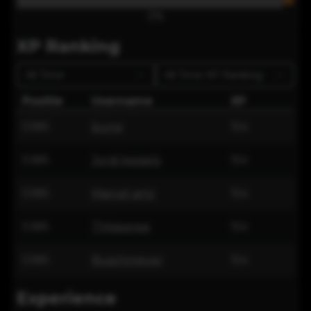
0
%
XP Ranking
All Time
All Time
XP Ranking
Positie
Username
XP
5385
bung
154
5385
Jordi kessels
154
5385
Marcel artz
154
5385
Thijsperee
154
5385
Buschmeyer
154
Experience