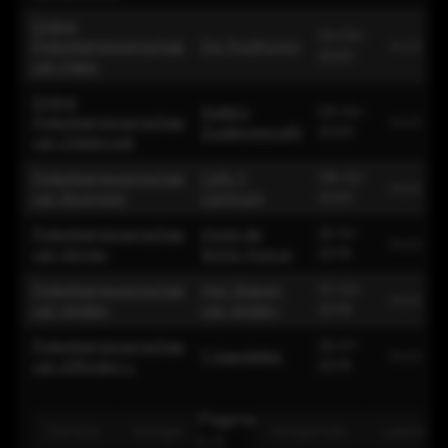
Online
04-04-
Pokerkampioenschap
De Posthoorn
n.v.t.
2020
van Haps
Online
Kokki's
03-04-
Pokerkampioenschap
n.v.t.
Zuiderzeecafé
2020
van Oldebroek
Pokerkampioenschap
Cafe 't
08-02-
n.v.t.
van Boxmeer
Centrum
2020
Pokerkampioenschap
Hotel de
25-10-
n.v.t.
van Venray
Witte Hoeve
2019
Pokerkampioenschap
Het Wapen
01-02-
n.v.t.
van Velden
van Velden
2019
Pokerkampioenschap
26-01-
't Kapelleke
n.v.t.
van Afferden L
2019
Pagina
Eerste
Vorige
Volgende
Laatste
1
/
1