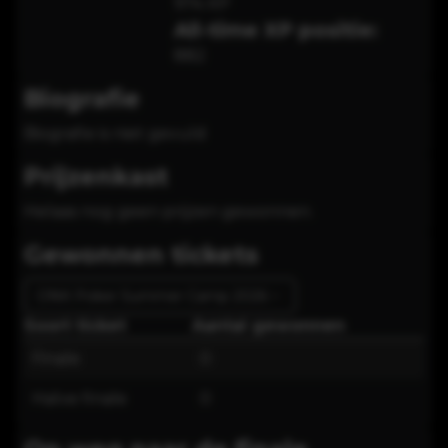
974
XP
All-time XP positie:
882
Biografie
Biografie is niet gevuld
Prijzenkast
Helaas nog geen prijzen gewonnen.
Gewonnen tickets
ONK Poker Summer Camp 2026
Soort ticket
Aantal gewonnen
Finale
0
Halve finale
0