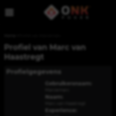
Home
>
Profiel van Marciemarc
Profiel van
Marc van
Haastregt
Profielgegevens
Gebruikersnaam:
Marciemarc
Naam:
Marc van Haastregt
Experience: