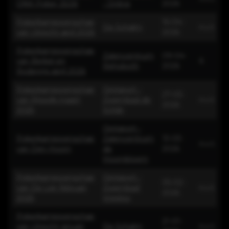
ONK Poker 25/26
- Online
2026
Pokerkampioenschap
16-04-
De Schalm
n.v.t.
van Utrecht april 2026
2026
Pokerkampioenschap
Zalencentrum
09-04-
van Berkel en
6
Rehoboth
2026
Rodenrijs april 2026
Pokerkampioenschap
Optisport -
27-03-
van Rijswijk maart
Zwembad de
n.v.t.
2026
2026
Schilp
Optisport -
Pokerkampioenschap
Zalencentrum
13-03-
n.v.t.
van Den Hoorn
de
2026
Hoornbloem
Pokerkampioenschap
Optisport -
05-02-
van De Lier februari
Zwembad
n.v.t.
2026
2026
Vreeloo
Pokerkampioenschap
21-01-
van Utrecht januari
De Schalm
n.v.t.