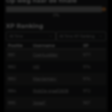
Op weg naar de finale
0
%
XP Ranking
All Time
All Time
XP Ranking
Positie
Username
XP
881
CoenLodder
977
882
Hill
974
882
Marciemarc
974
884
RobDe graaf2608
972
885
JesseT
967