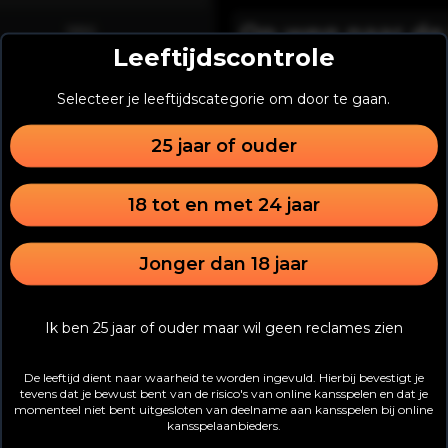
Op weg naar de 
986
Leeftijdscontrole
986
Selecteer je leeftijdscategorie om door te gaan.
25 jaar of ouder
Resultaten
18 tot en met 24 jaar
Toernooi
Summer Camp 2026 | Online
Jonger dan 18 jaar
Leiden
Finale ONK Poker 25/26
Ik ben 25 jaar of ouder maar wil geen reclames zien
Pokerkampioenschap van
De leeftijd dient naar waarheid te worden ingevuld. Hierbij bevestigt je
Oirschot
tevens dat je bewust bent van de risico's van online kansspelen en dat je
momenteel niet bent uitgesloten van deelname aan kansspelen bij online
Online pokerkampioenschap
kansspelaanbieders.
van Steenbergen