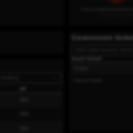
Finalist
ONK Poker 2025/2026
Online pokerkampioensch
5-12-2025 19:00:00
Gewonnen ticke
ONK Poker Summer Camp 
Soort ticket
Finale
 Ranking
Halve finale
XP
989
988
986