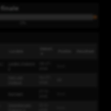
finale
0
%
Datum
Locatie
Positie
Resultaat
▼
 |
Leiden Pokerrrr
08-07-
n.v.t.
2
2026
Hart van
04-07-
69
Holland
2026
27-12-
Komaen
n.v.t.
2025
Steenbergen
12-12-
n.v.t.
Pokerrrr 2.
2025