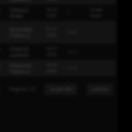
Pokerrrr2
05-12-
Finale
1
Roden
2025
ticket
Rotterdam
27-11-
n.v.t.
Pokerrrr 2
2025
Pokerrrr2
06-11-
n.v.t.
Lunteren
2025
Maastricht
16-10-
n.v.t.
Pokerrrr 2
2025
Pagina
1
/
5
Volgende
Laatste