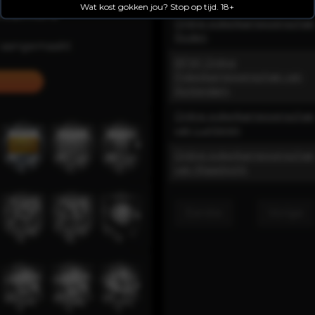
Wat kost gokken jou? Stop op tijd. 18+
carrière
Online pokerkampioenschap
Roden
t aangemaakt
BFW! Online
Pokerkampioenschap van
Rotterdam
Online pokerkampioenschap
van Lunteren
Online pokerkampioenschap
van Maastricht
Eerste
Vorige