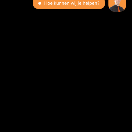
Contact
Abonneer je op onze nieuwsbrief
Aanmelden
rjarigen