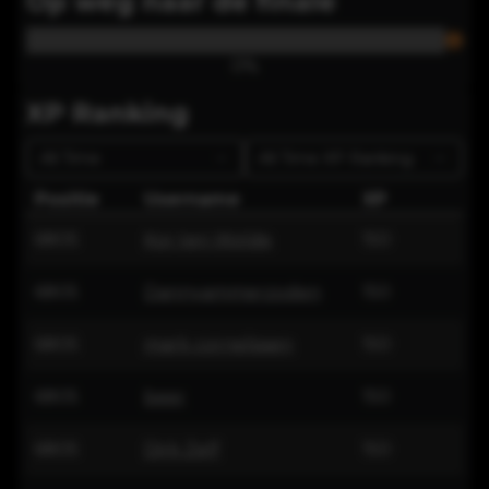
Op weg naar de finale
0
%
XP Ranking
All Time
All Time
XP Ranking
Positie
Username
XP
6805
Kor ten Wolde
150
6805
Dannyammerzoden
150
6805
mark cornelissen
150
6805
beer
150
6805
Dirk Zelf
150