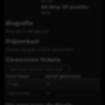
150
XP
All-time XP positie:
6805
Biografie
Biografie is niet gevuld
Prijzenkast
Helaas nog geen prijzen gewonnen.
Gewonnen tickets
ONK Poker Summer Camp 2026
Soort ticket
Aantal gewonnen
Finale
0
Halve finale
0