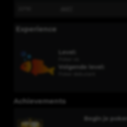
20761
AM17
Experience
Level:
Poker vis
Volgende level:
Poker debutant
Achievements
Begin je poker