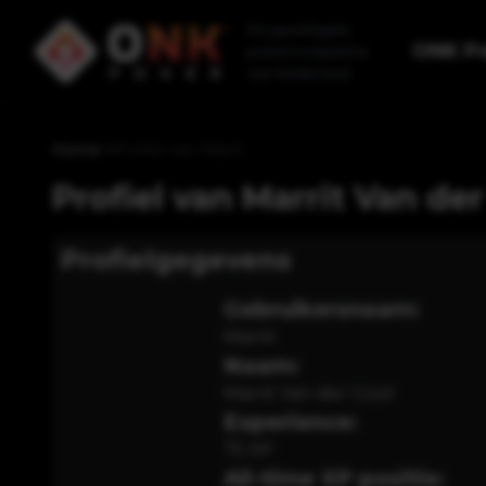
De gezelligste
ONK P
pokercompetitie
van Nederland
Home
>
Profiel van Marrit
Profiel van
Marrit Van de
Profielgegevens
Gebruikersnaam:
Marrit
Naam:
Marrit Van der Goot
Experience:
75
XP
All-time XP positie: