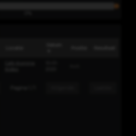
0
%
Datum
Locatie
Positie
Resultaat
▼
Café Kromme
10-01-
n.v.t.
Knilles
2020
Pagina
1
/
1
Volgende
Laatste