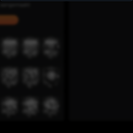
t aangemaakt