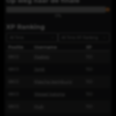
Op weg naar de finale
0
%
XP Ranking
All Time
All Time
XP Ranking
Positie
Username
XP
6803
Raabes
150
6803
Jsmit
150
6803
Mascha leemburg
150
6803
Wessel katsma
150
6803
Hub
150