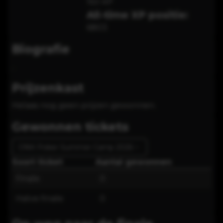
150
XP
All-time XP positie:
6803
Biografie
..
Prijzenkast
Helaas nog geen prijzen gewonnen.
Gewonnen tickets
ONK Poker Summer Camp 2026
Soort ticket
Aantal gewonnen
Finale
0
Halve finale
0