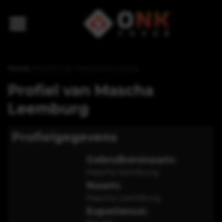
Home
>
Profiel van Mascha leemburg
Profiel van
Mascha
Leemburg
Profielgegevens
Gebruikersnaam:
Mascha leemburg
Naam:
Mascha Leemburg
Experience: