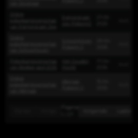
Pokerrrr 2
2026
van Zevenaar
Online
Egmond aan
27-05-
pokerkampioenschap
n.v.t.
zee Pokerrrr2
2026
van Egmond aan Zee
Online
Schoonhoven
29-04-
pokerkampioenschap
n.v.t.
Pokerrrr 2
2026
van Schoonhoven
Pokerkampioenschap
Het Gouden
17-04-
n.v.t.
van Blokker april 2026
Hoofd
2026
Online
Alkmaar
15-04-
pokerkampioenschap
n.v.t.
Pokerrrr 2
2026
van Alkmaar
Pagina
Eerste
Vorige
Volgende
Laatste
1
/
27