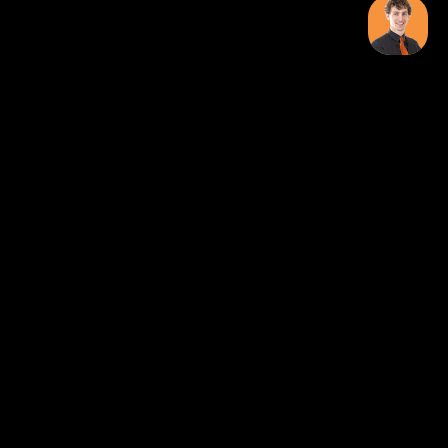
Over ONK Poker
Over Ons
Veelgestelde Vragen
In Contact Komen Met Ons?
Mail naar: info@onkpoker.nl