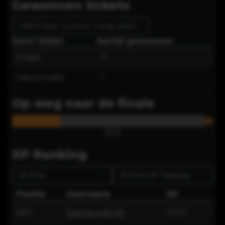
Gewonnen tickets
ONK Poker Summer Camp 2026
Soort ticket
Aantal gewonnen
Finale
0
Halve finale
1
Op weg naar de finale
25
%
XP Ranking
All Time
All Time
XP Ranking
Positie
Username
XP
287
DamianvdGrift
3707