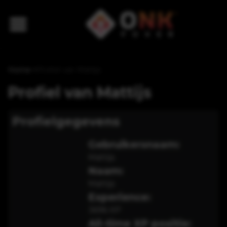
Home
>
Profiel van Mattijs
Profiel van
Mattijs
Profielgegevens
Gebruikersnaam:
Mattijs
Naam:
Mattijs
Experience:
3696
XP
All-time XP positie: