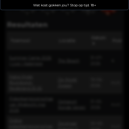
Wat kost gokken jou? Stop op tijd. 18+
Resultaten
Datum
Toernooi
Locatie
Positie
▼
Summer Camp 2026
31-07-
The Beach
4
| Live | Aalsmeer
2026
Halve finale
De Kreek
19-06-
Noordwest-
n.v.t.
Zwaag
2026
Nederland 25-26
Pokerkampioenschap
Optisport
31-05-
van Mijdrecht mei
n.v.t.
Ronde Venen
2026
2026
Online
Zevenaar
30-05-
pokerkampioenschap
n.v.t.