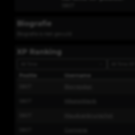
5807
Biografie
Biografie is niet gevuld
XP Ranking
All Time
All Time
XP
Positie
Username
5807
Bjornpoker
5807
MiketeWierik
5807
Maudvanbrunschot
5807
Gwnrene