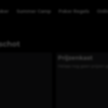
oker
Summer Camp
Poker Regels
Onli
schot
Prijzenkast
Helaas nog geen prijzen