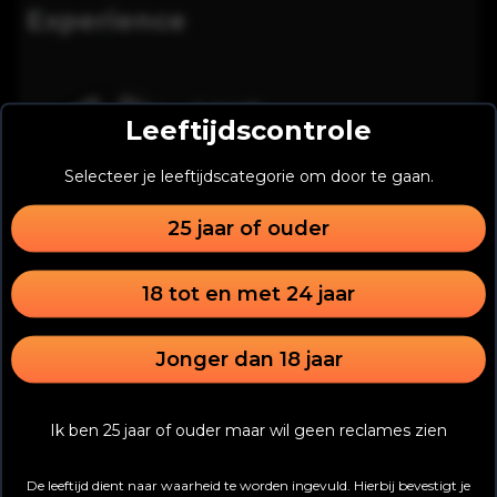
Experience
Level:
Leeftijdscontrole
Poker debutant
Volgende level:
Selecteer je leeftijdscategorie om door te gaan.
Gelegenheidspokeraar
25 jaar of ouder
Achievements
18 tot en met 24 jaar
Begin je pokercarrière
Jonger dan 18 jaar
Je hebt een account aangemaakt
Ik ben 25 jaar of ouder maar wil geen reclames zien
1
/
1
De leeftijd dient naar waarheid te worden ingevuld. Hierbij bevestigt je