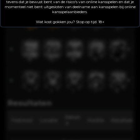
tevens dat je bewust bent van de risico's van online kansspelen en dat je
momenteel niet bent uitgesloten van deelname aan kansspelen bij online
kansspelaanbieders.
Wat kost gokken jou? Stop op tijd. 18+
Resultaten
Datum
Toernooi
Locatie
Positie
Resultaat
▼