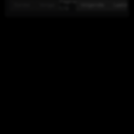
Pagina
Eerste
Vorige
Volgende
Laatste
1
/
0