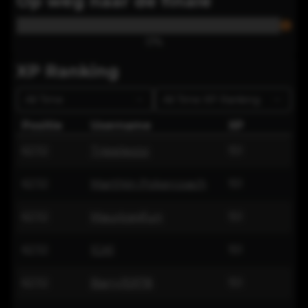
Op weg naar de finale
0
%
XP Ranking
All Time
All Time
XP Ranking
Positie
Username
XP
6232
Tripplezzz
151
6232
Marthijn Pokercoach
151
6232
Maurice4fun
151
6232
|GK|
151
6232
Barry15978
151