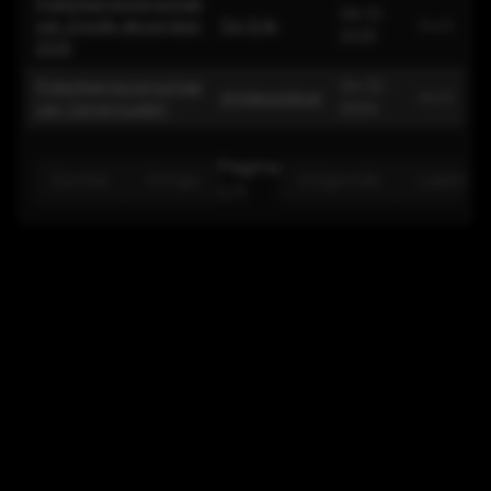
Pokerkampioenschap
06-12-
van Zwolle december
De Enk
n.v.t.
2025
2025
Pokerkampioenschap
04-12-
d'oldesoldoat
n.v.t.
van Genemuiden
2024
Pagina
Eerste
Vorige
Volgende
Laatste
1
/
1