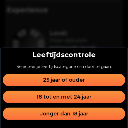
Experience
Level:
Poker debutant
Volgende level:
Leeftijdscontrole
Gelegenheidspokeraar
Selecteer je leeftijdscategorie om door te gaan.
Achievements
25 jaar of ouder
Begin je pokercarrière
18 tot en met 24 jaar
Je hebt een account aangemaakt
Jonger dan 18 jaar
1
/
1