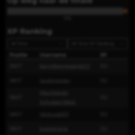
Op weg naar de finale
0
%
XP Ranking
All Time
All Time
XP Ranking
Positie
Username
XP
5807
berndtiemessen6213
152
5807
Jordymoney
152
Mauricevan
5807
152
Schubert3844
5807
Ventura007
152
5807
boekehenk
152