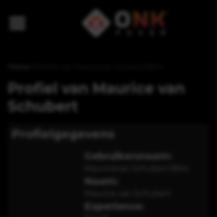
Home
>
Profiel van Mauricevan Schubert3844
Profiel van
Maurice van
Schubert
Profielgegevens
Gebruikersnaam:
Mauricevan Schubert3844
Naam:
Maurice van Schubert
Experience: