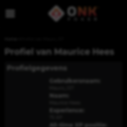
Home
>
Profiel van Mauro_13T
Profiel van
Maurice Hees
Profielgegevens
Gebruikersnaam:
Mauro_13T
Naam:
Maurice Hees
Experience:
75
XP
All-time XP positie: