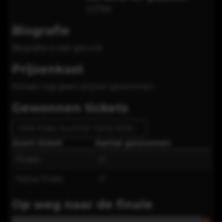
20769
Biografie
Biografie is niet gevuld
Prijzenkast
Helaas nog geen prijzen gewonnen.
Gewonnen tickets
ONK Poker Summer Camp 2026
Soort ticket
Aantal gewonnen
Finale
0
Halve finale
0
Op weg naar de finale