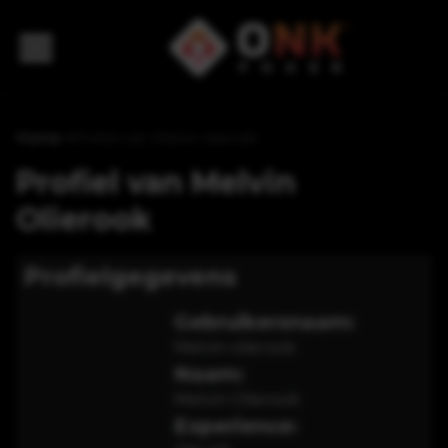
Home
>
Profiel van Melvin olierook
Profiel van
Melvin
Olierook
Profielgegevens
Gebruikersnaam:
Melvin olierook
Naam:
Melvin Olierook
Experience: