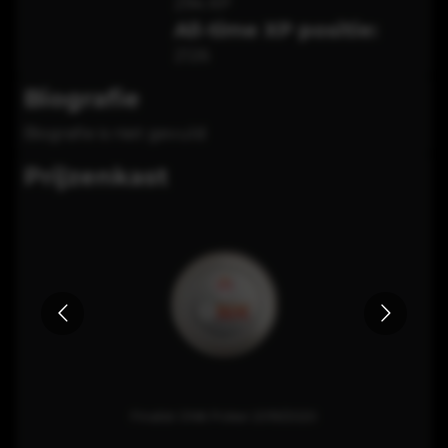
294
XP
All-time XP positie:
2126
Biografie
Biografie is niet gevuld
Prijzenkast
Finalist
ONK Poker 2019/2020