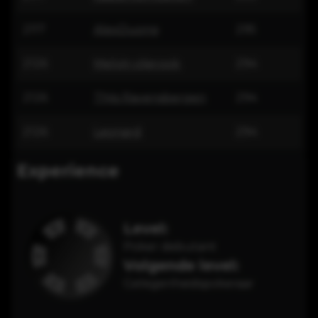
2117
AlexDuong
295
2126
Melvin olierook
294
2126
Thijs Ravensbergen
294
2126
Leonard
294
Experience
Level:
Poker debutant
Volgende level:
Gelegenheidspokeraar