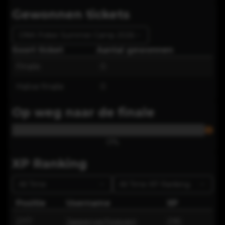
Gewonnen tickets
ONK Poker Summer Camp 2026
Soort ticket
Aantal gewonnen
Finale
0
Halve finale
0
Op weg naar de finale
0
%
XP Ranking
All Time
All Time
XP Ranking
Positie
Username
XP
2117
Jasperverhoeven
295