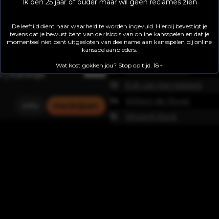
Ik ben 25 jaar of ouder maar wil geen reclames zien
8
Patrick Nurse
| Ter Heijde
ONLINE
9
Maurice van der Hoorn
De leeftijd dient naar waarheid te worden ingevuld. Hierbij bevestigt je
tevens dat je bewust bent van de risico's van online kansspelen en dat je
10
Melvin Olierook
momenteel niet bent uitgesloten van deelname aan kansspelen bij online
Info
Inschrijven
kansspelaanbieders.
11
Lammert Wesstra
Wat kost gokken jou? Stop op tijd. 18+
12
Lucien Jordense
| Katwijk
ONLINE
13
Erik van Kernebeek
14
Willem de Rover
Info
Inschrijven
15
Vincent Kock