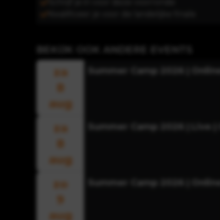
Schrijf je in voor deze voorronde
Kwalificeer je voor de landelijke finale
BEKIJK OOK ANDERE EVENTS
za
Summer Camp 2026 | Online
8
aug
za
Summer Camp 2026 | Live | 
8
aug
zo
Summer Camp 2026 | Online
9
aug