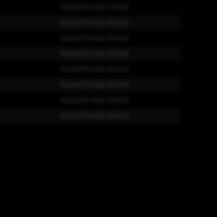
Kwartfinale ticket
Kwartfinale ticket
Kwartfinale ticket
Kwartfinale ticket
Kwartfinale ticket
Kwartfinale ticket
Kwartfinale ticket
Kwartfinale ticket