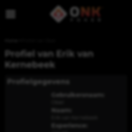
Home
>
Profiel van Obiel
Profiel van
Erik van
Kernebeek
Profielgegevens
Gebruikersnaam:
Obiel
Naam:
Erik van Kernebeek
Experience: