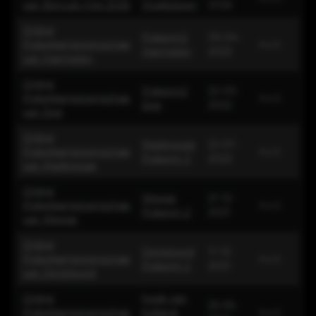
van Borculo mei 2026
Hoeksteen
2026
Online
Pokerrrr2
05-04-
Pokerkampioenschap
n.v.t.
Harmelen
2022
van Harmelen
Online
Pokerrrr2
22-03-
Pokerkampioenschap
n.v.t.
Epe
2022
van Epe
Online
Marknesse
22-01-
Pokerkampioenschap
n.v.t.
Pokerrrr 2
2022
van Marknesse
Online
Weesp
21-12-
Pokerkampioenschap
n.v.t.
Pokerrrr 2
2021
van Weesp
Online
Dinteloord
11-12-
Pokerkampioenschap
n.v.t.
Pokerrrr 2
2021
van Dinteloord
Online
hoek van
25-05-
Pokerkampioenschap
holland
n.v.t.