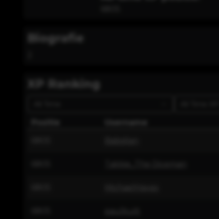
6805
Biografie
2
XP Ranking
All Time
All Time
XP
Positie
Username
6805
Babidjan
6805
Takkie_The Diceman
6805
MichaelHayes
6805
paulkuijt