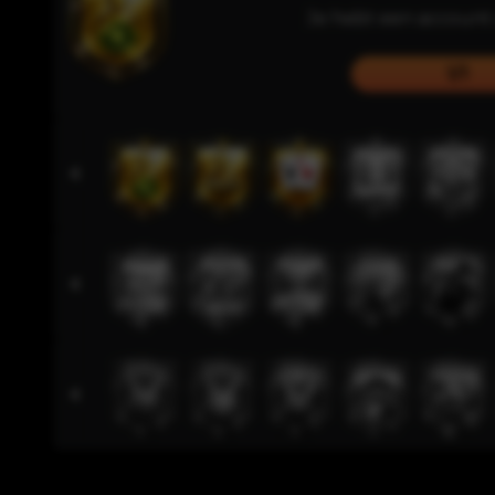
Je hebt een accoun
1
/
1