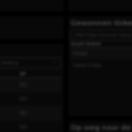
Gewonnen ticke
ONK Poker Summer Camp 
Soort ticket
Finale
 Ranking
Halve finale
XP
150
150
150
Op weg naar de 
150