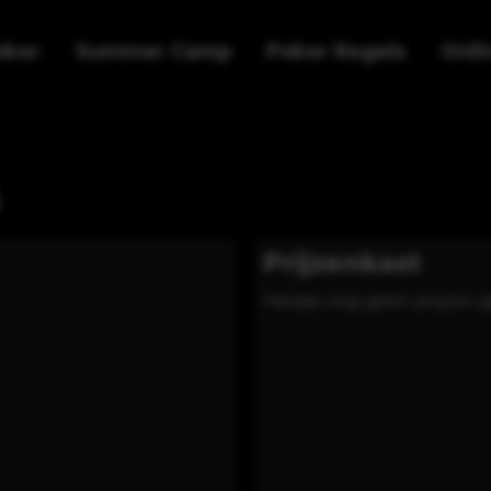
oker
Summer Camp
Poker Regels
Onli
Prijzenkast
Helaas nog geen prijzen