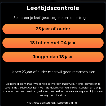
Leeftijdscontrole
150
Selecteer je leeftijdscategorie om door te gaan.
Resultaten
25 jaar of ouder
Toernooi
18 tot en met 24 jaar
Pokerkampioenschap van
Jonger dan 18 jaar
Noord-Scharwoude
Ik ben 25 jaar of ouder maar wil geen reclames zien
Eerste
Vorige
De leeftijd dient naar waarheid te worden ingevuld. Hierbij bevestigt je
tevens dat je bewust bent van de risico's van online kansspelen en dat je
momenteel niet bent uitgesloten van deelname aan kansspelen bij online
kansspelaanbieders.
carrière
Wat kost gokken jou? Stop op tijd. 18+