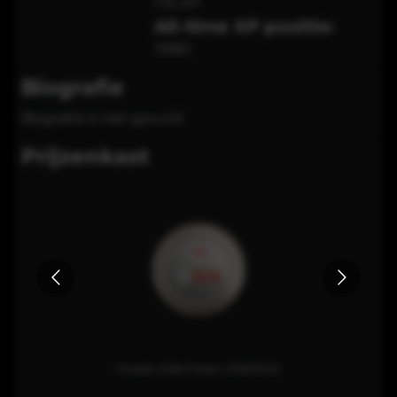
174
XP
All-time XP positie:
3980
Biografie
Biografie is niet gevuld
Prijzenkast
Finalist
ONK Poker 2019/2020