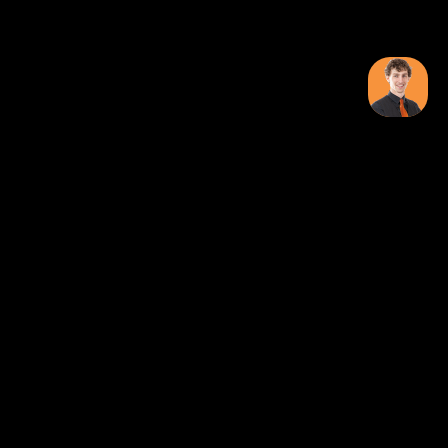
Over ONK Poker
Over Ons
Veelgestelde Vragen
In Contact Komen Met Ons?