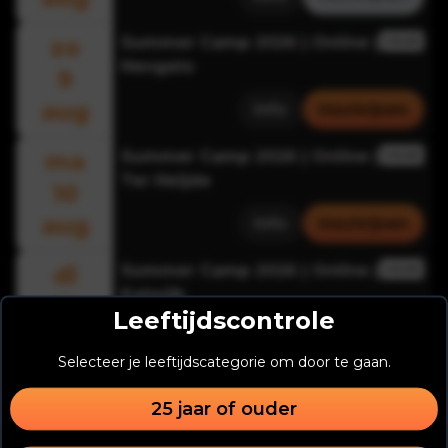
zo
Summer Camp 2026 | Online |
ONLINE
Hengelo
9
aug
Info
Inschrijven
ma
Summer Camp 2026 | Online |
ONLINE
Ter Heijde
10
aug
Info
Inschrijven
di
Summer Camp 2026 | Online |
ONLINE
Katwijk
11
Leeftijdscontrole
aug
Info
Inschrijven
Selecteer je leeftijdscategorie om door te gaan.
25 jaar of ouder