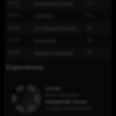
3979
jeroen van drunen
174
3979
Andre610
174
3979
Yvo Nieuwenhuijzen
174
3979
Kevinafca1
174
3979
Manuel Schwegler
174
Experience
Level:
Poker debutant
Volgende level:
Gelegenheidspokeraar