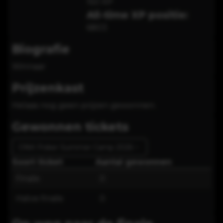
150
XP
All-time XP positie:
6803
Biografie
Winnaar
Prijzenkast
Helaas nog geen prijzen gewonnen.
Gewonnen tickets
ONK Poker Summer Camp 2026
Soort ticket
Aantal gewonnen
Finale
0
Halve finale
0