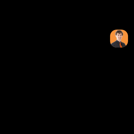
Over ONK Poker