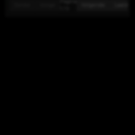
Pagina
Eerste
Vorige
Volgende
Laatste
1
/
0