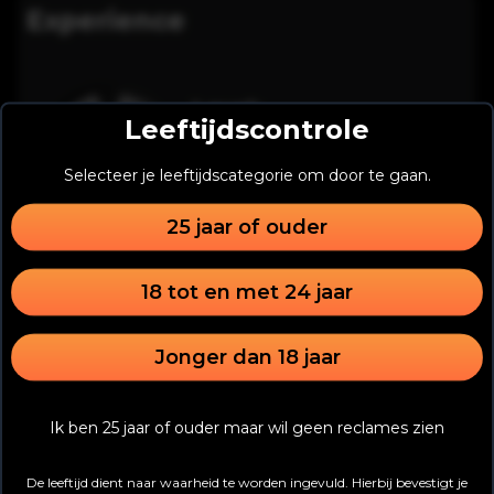
Experience
Level:
Leeftijdscontrole
Poker debutant
Volgende level:
Selecteer je leeftijdscategorie om door te gaan.
Gelegenheidspokeraar
25 jaar of ouder
Achievements
18 tot en met 24 jaar
Begin je pokercarrière
Jonger dan 18 jaar
Je hebt een account aangemaakt
Ik ben 25 jaar of ouder maar wil geen reclames zien
1
/
1
De leeftijd dient naar waarheid te worden ingevuld. Hierbij bevestigt je