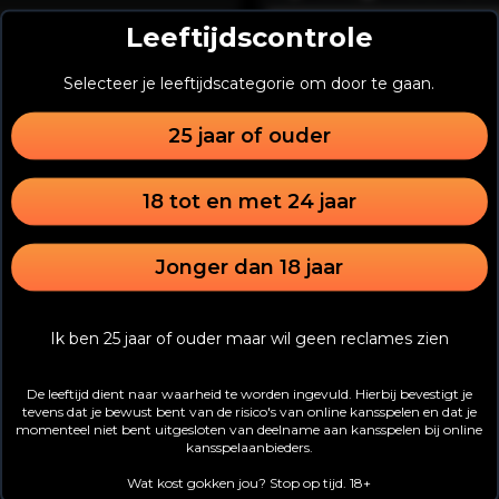
Leeftijdscontrole
150
Selecteer je leeftijdscategorie om door te gaan.
Resultaten
25 jaar of ouder
Toernooi
18 tot en met 24 jaar
Online Pokerkampioenscha
van Ospel
Jonger dan 18 jaar
Online Pokerkampioenscha
van Haps
Ik ben 25 jaar of ouder maar wil geen reclames zien
Eerste
Vorige
De leeftijd dient naar waarheid te worden ingevuld. Hierbij bevestigt je
tevens dat je bewust bent van de risico's van online kansspelen en dat je
momenteel niet bent uitgesloten van deelname aan kansspelen bij online
kansspelaanbieders.
carrière
Wat kost gokken jou? Stop op tijd. 18+