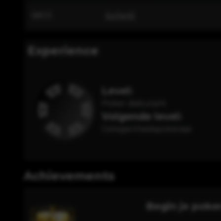
6803
bolle45
Experience
Level:
Poker debutant
Volgende level:
Gelegenheidspokeraar
Achievements
Begin je poker