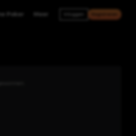
ne Poker
Meer
Inloggen
Registreren
 gewonnen.