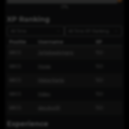
0
%
XP Ranking
All Time
All Time
XP Ranking
Positie
Username
XP
6803
Jellebeekmans
150
6803
Hosje
150
6803
MisterKanis
150
6803
Hdev
150
6803
des.dvo91
150
Experience