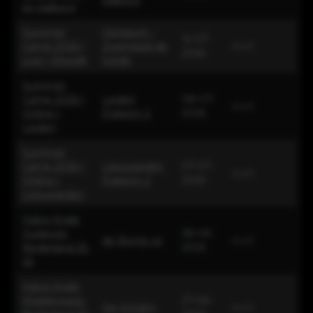
Aalburg
en Aalburg
Summer
Optisport -
12-07-
Camp 2026 |
Zwembad de
n.v.t.
2026
Live | Rijswijk
Schilp
Summer
Camp 2026 |
Leiden
08-07-
n.v.t.
Online |
Pokerrrr 2
2026
Leiden
Summer
Camp 2026 |
Leeuwarden
07-07-
n.v.t.
Online |
Pokerrrr 2
2026
Leeuwarden
Halve finale
Zuidoost-
28-06-
de Bonte os
n.v.t.
Nederland 25-
2026
26
Halve finale
Middenwest-
27-06-
De Schalm
n.v.t.