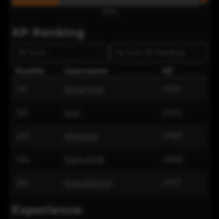
25
%
XP Ranking
All Time
All Time
XP Ranking
Positie
Username
XP
361
Rene Krol
2992
361
prei
2992
363
Moetroe
2989
364
Marius128
2988
365
Svendejong
2975
Experience