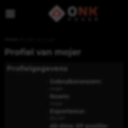
Home
>
Profiel van mojer
Profiel van
mojer
Profielgegevens
Gebruikersnaam:
mojer
Naam:
mojer
Experience:
150
XP
All-time XP positie: