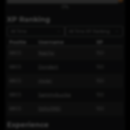
0
%
XP Ranking
All Time
All Time
XP Ranking
Positie
Username
XP
6803
Naicho
150
6803
Dondert
150
6803
mojer
150
6803
Sammybucka
150
6803
Stillo1990
150
Experience