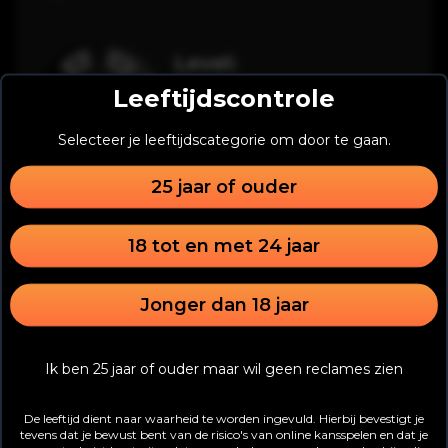
Level:
Poker debutant
Leeftijdscontrole
Volgende level:
Selecteer je leeftijdscategorie om door te gaan.
Gelegenheidspokeraar
25 jaar of ouder
Achievements
18 tot en met 24 jaar
Begin je pokercarrière
Jonger dan 18 jaar
Je hebt een account aangemaakt
Ik ben 25 jaar of ouder maar wil geen reclames zien
1
/
1
De leeftijd dient naar waarheid te worden ingevuld. Hierbij bevestigt je
tevens dat je bewust bent van de risico's van online kansspelen en dat je