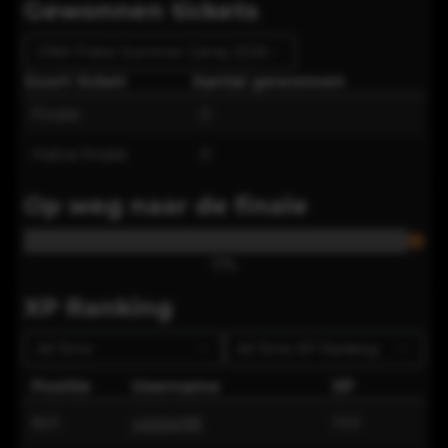
Gewonnen tickets
ONK Poker Summer Camp 2026
Soort ticket
Aantal gewonnen
Finale
0
Halve finale
0
Op weg naar de finale
0
%
XP Ranking
All Time
All Time
XP Ranking
Positie
Username
XP
801
jobbie98
1101