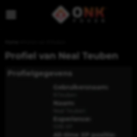
Home
>
Profiel van NTeuben
Profiel van
Neal Teuben
Profielgegevens
Gebruikersnaam:
NTeuben
Naam:
Neal Teuben
Experience:
1095
XP
All-time XP positie: