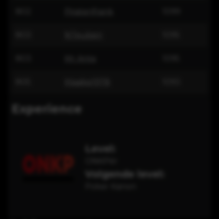
802
Piratenfrank
1099
803
NTeuben
1095
803
Mr Ante
1095
805
Maaike1978
1093
Experience
Level:
ONKPér
Volgende level:
Poker Kanon