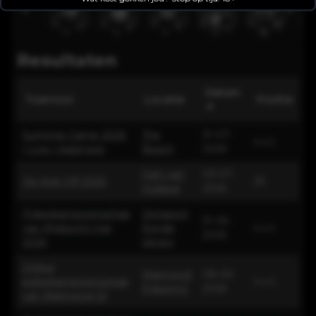
Resultaten
Datum
Toernooi
Locatie
Positie
R
▼
Summer Camp 2026
The
31-07-
n.v.t.
| Live | Aalsmeer
Beach
2026
Hart van
03-07-
De Kick Off 2026
25
W
Holland
2026
Pokerkampioenschap
Optisport
31-05-
van Mijdrecht mei
Ronde
n.v.t.
2026
2026
Venen
Online
Warmond
08-05-
pokerkampioenschap
n.v.t.
Pokerrrr2
2026
van Warmond (2)