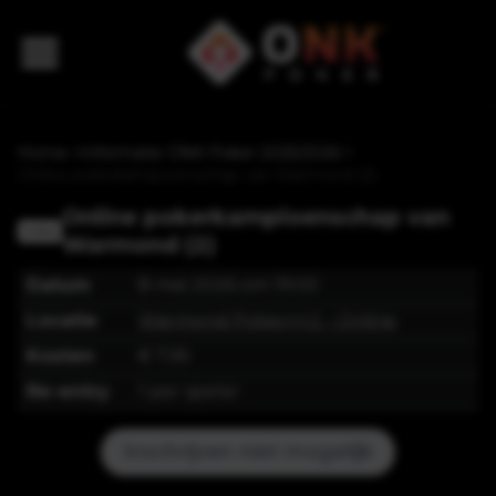
Home
>
Informatie ONK Poker 2025/2026
>
Online pokerkampioenschap van Warmond (2)
Online pokerkampioenschap van
Online
Warmond (2)
Datum
8 mei 2026 om 19:00
Locatie
Warmond Pokerrrr2
- Online
Kosten
€
7,95
Re-entry
1
per speler
Inschrijven niet mogelijk