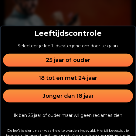
Leeftijdscontrole
Uitslag
Selecteer je leeftijdscategorie om door te gaan.
133
deelnemers
25 jaar of ouder
#
Speler
Prijs
1
Michael Schaak
Finale ticket
18 tot en met 24 jaar
Halve finale
2
Ben Schiffel
ticket
Jonger dan 18 jaar
Linda Van Suchtelen Van De
Halve finale
3
Haare
ticket
Ik ben 25 jaar of ouder maar wil geen reclames zien
Halve finale
4
Mark Oosterom
De leeftijd dient naar waarheid te worden ingevuld. Hierbij bevestigt je
ticket
tevens dat je bewust bent van de risico's van online kansspelen en dat je