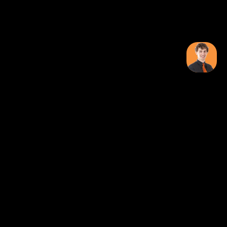
Over ONK Poker
Over Ons