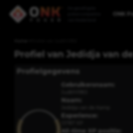
De gezelligste
ONK P
pokercompetitie
van Nederland
Home
>
Profiel van Judith1983
Profiel van
Jedidja van d
Profielgegevens
Gebruikersnaam:
Judith1983
Naam:
Jedidja van de Kamp
Experience:
13787
XP
All-time XP positie: