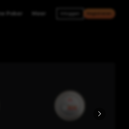
ne Poker
Meer
Inloggen
Registreren