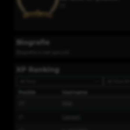
22
 van Ens
Summer Camp 2026 | Online | Zwaag
8-6-2026 19:00:00
Biografie
Biografie is niet gevuld
XP Ranking
All Time
All Time
XP
Positie
Username
20
Hilal
21
CamielC