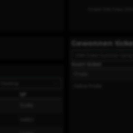
Finalist
ONK Poker 2023/2024
Finalist
ONK Poker 2024
Gewonnen ticke
ONK Poker Summer Camp 
Soort ticket
Finale
 Ranking
Halve finale
XP
15486
14883