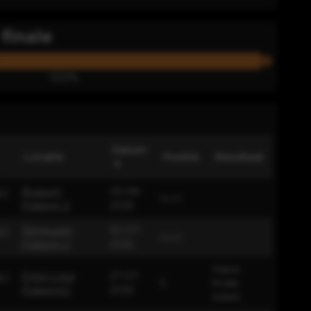
finale
100
%
Datum
Locatie
Positie
Resultaat
▼
 |
Bussum
05-08-
n.v.t.
Pokerrrr 2
2026
 |
Terneuzen
30-07-
n.v.t.
Pokerrrr 2
2026
Halve
 |
Etten-Leur
27-07-
5
finale
Pokerrrrr2
2026
ticket