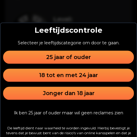
Level:
Poker debutant
Leeftijdscontrole
Volgende level:
Selecteer je leeftijdscategorie om door te gaan.
Gelegenheidspokeraar
25 jaar of ouder
Achievements
18 tot en met 24 jaar
Begin je pokercarrière
Jonger dan 18 jaar
Je hebt een account aangemaakt
Ik ben 25 jaar of ouder maar wil geen reclames zien
1
/
1
De leeftijd dient naar waarheid te worden ingevuld. Hierbij bevestigt je
tevens dat je bewust bent van de risico's van online kansspelen en dat je